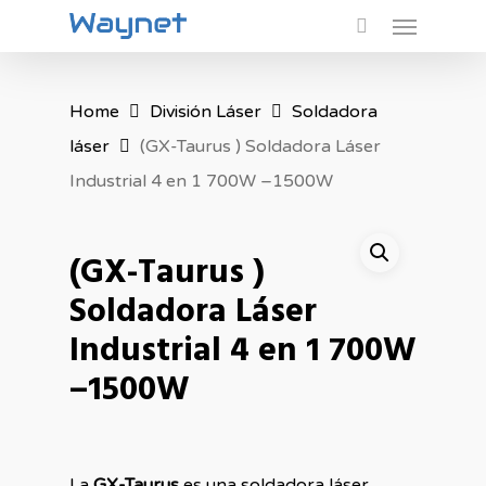
Menu
Skip
to
main
Home
División Láser
Soldadora
content
láser
(GX-Taurus ) Soldadora Láser
Industrial 4 en 1 700W –1500W
(GX-Taurus )
Soldadora Láser
Industrial 4 en 1 700W
–1500W
La
GX-Taurus
es una soldadora láser