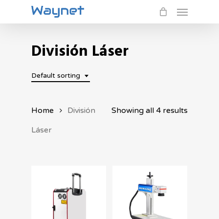
Menu
Skip
to
main
División Láser
content
Default sorting
Home
División
Showing all 4 results
Láser