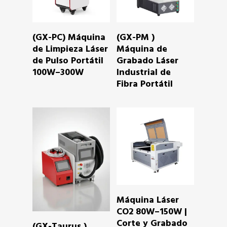
READ MORE
READ MORE
(GX-PC) Máquina
(GX-PM )
de Limpieza Láser
Máquina de
de Pulso Portátil
Grabado Láser
100W–300W
Industrial de
Fibra Portátil
READ MORE
Máquina Láser
CO2 80W–150W |
Corte y Grabado
READ MORE
(GX-Taurus )