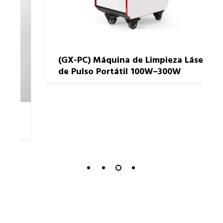
READ MORE
(GX-PC) Máquina de Limpieza Láser
de Pulso Portátil 100W–300W