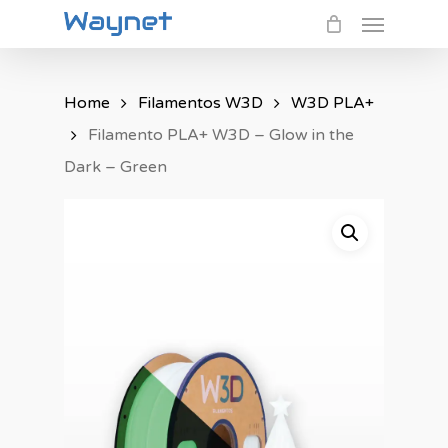
Menu
Skip
to
main
Home
Filamentos W3D
W3D PLA+
content
Filamento PLA+ W3D – Glow in the
Dark – Green