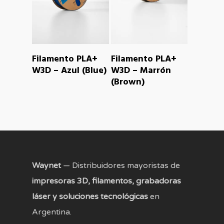
READ MORE
READ MORE
Filamento PLA+
Filamento PLA+
W3D – Azul (Blue)
W3D – Marrón
(Brown)
Waynet
— Distribuidores mayoristas de
impresoras 3D, filamentos, grabadoras
láser y soluciones tecnológicas
en
Argentina.