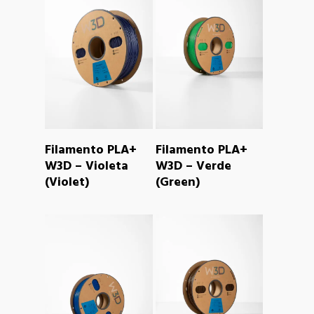
READ MORE
READ MORE
Filamento PLA+
Filamento PLA+
W3D – Violeta
W3D – Verde
(Violet)
(Green)