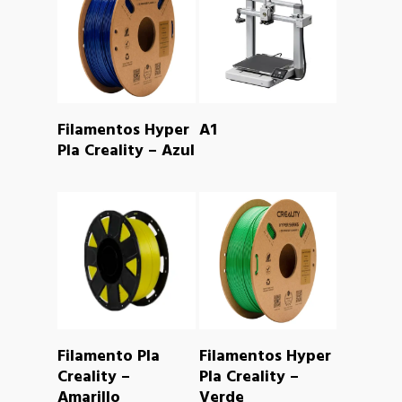
READ MORE
READ MORE
Filamentos Hyper
A1
Pla Creality – Azul
READ MORE
READ MORE
Filamento Pla
Filamentos Hyper
Creality –
Pla Creality –
Amarillo
Verde