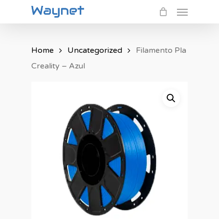
Menu
Skip
to
main
Home
Uncategorized
Filamento Pla
content
Creality – Azul