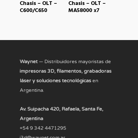
READ MORE
READ MORE
Chasis – OLT –
Chasis – OLT –
C600/C650
MA58000 x7
Waynet
— Distribuidores mayoristas de
impresoras 3D, filamentos, grabadoras
láser y soluciones tecnológicas
en
Argentina.
Av. Suipacha 420, Rafaela, Santa Fe,
Argentina
+54 9 342 4471295
i3d@waynet.com.ar