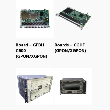
READ MORE
READ MORE
Board – GFBH
Boards – CGHF
C600
(GPON/XGPON)
(GPON/XGPON)