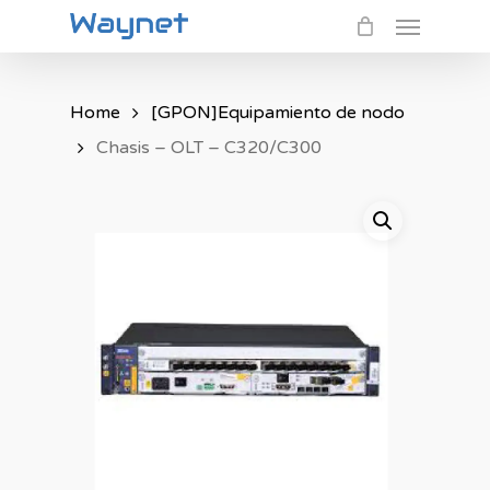
Menu
Skip
to
main
Home
[GPON]Equipamiento de nodo
content
Chasis – OLT – C320/C300