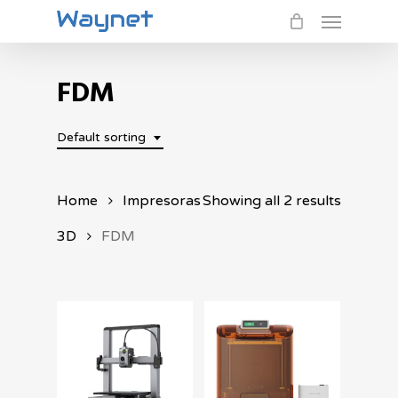
Menu
Skip
to
main
FDM
content
Default sorting
Home
Impresoras
Showing all 2 results
3D
FDM