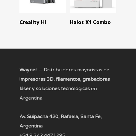
READ MORE
READ MORE
Creality HI
Halot X1 Combo
Waynet
— Distribuidores mayoristas de
impresoras 3D, filamentos, grabadoras
láser y soluciones tecnológicas
en
Argentina.
Av. Suipacha 420, Rafaela, Santa Fe,
Argentina
+54 9 342 4471295